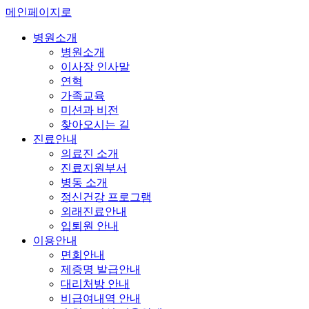
메인페이지로
병원소개
병원소개
이사장 인사말
연혁
가족교육
미션과 비전
찾아오시는 길
진료안내
의료진 소개
진료지원부서
병동 소개
정신건강 프로그램
외래진료안내
입퇴원 안내
이용안내
면회안내
제증명 발급안내
대리처방 안내
비급여내역 안내