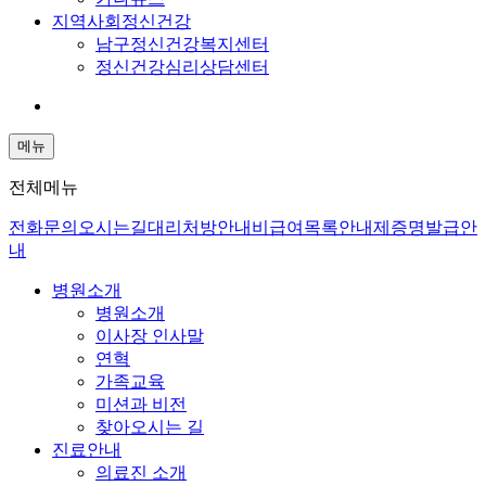
지역사회정신건강
남구정신건강복지센터
정신건강심리상담센터
메뉴
전체메뉴
전화문의
오시는길
대리처방안내
비급여목록안내
제증명발급안
내
병원소개
병원소개
이사장 인사말
연혁
가족교육
미션과 비전
찾아오시는 길
진료안내
의료진 소개