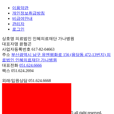
이용약관
개인정보취급방침
비급여안내
관리자
로그인
상호명
의료법인 인혜의료재단 가나병원
대표자명
윤형곤
사업자등록번호
617-82-04663
주소
부산광역시 남구 유엔평화로 156 (용당동 472-13번지) 의
료법인 인혜의료재단 가나병원
대표전화
051.624.6666
팩스
051.624.2694
외래/입원상담
051.624.6668
2병동
051.624.2366
3병동
051.624.2336
5병동
051.624.2337
6병동
051.624.2367
7병동
051.624.0566
ⓒ의료법인인혜의료재단 가나병원 2025 all right reserved.