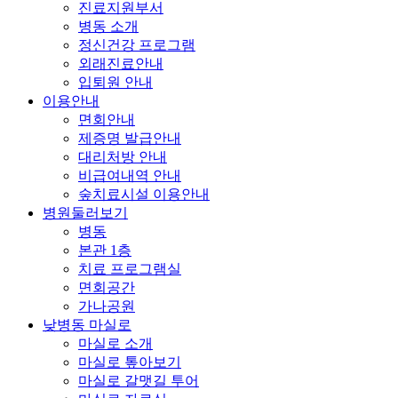
진료지원부서
병동 소개
정신건강 프로그램
외래진료안내
입퇴원 안내
이용안내
면회안내
제증명 발급안내
대리처방 안내
비급여내역 안내
숲치료시설 이용안내
병원둘러보기
병동
본관 1층
치료 프로그램실
면회공간
가나공원
낮병동 마실로
마실로 소개
마실로 톺아보기
마실로 갈맷길 투어