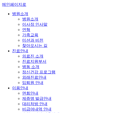
메인페이지로
병원소개
병원소개
이사장 인사말
연혁
가족교육
미션과 비전
찾아오시는 길
진료안내
의료진 소개
진료지원부서
병동 소개
정신건강 프로그램
외래진료안내
입퇴원 안내
이용안내
면회안내
제증명 발급안내
대리처방 안내
비급여내역 안내