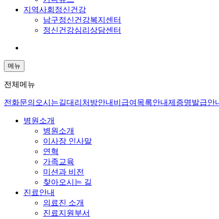
지역사회정신건강
남구정신건강복지센터
정신건강심리상담센터
메뉴
전체메뉴
전화문의
오시는길
대리처방안내
비급여목록안내
제증명발급안
병원소개
병원소개
이사장 인사말
연혁
가족교육
미션과 비전
찾아오시는 길
진료안내
의료진 소개
진료지원부서