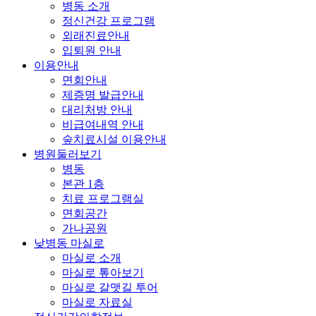
병동 소개
정신건강 프로그램
외래진료안내
입퇴원 안내
이용안내
면회안내
제증명 발급안내
대리처방 안내
비급여내역 안내
숲치료시설 이용안내
병원둘러보기
병동
본관 1층
치료 프로그램실
면회공간
가나공원
낮병동 마실로
마실로 소개
마실로 톺아보기
마실로 갈맷길 투어
마실로 자료실