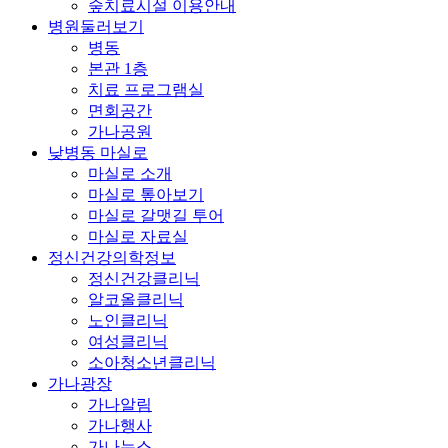
숲치료시설 이용안내
병원둘러보기
병동
본관 1층
치료 프로그램실
면회공간
가나공원
낮병동 마실로
마실로 소개
마실로 톺아보기
마실로 갈맷길 투어
마실로 자료실
정신건강의학정보
정신건강클리닉
알코올클리닉
노인클리닉
여성클리닉
소아청소년클리닉
가나광장
가나알림
가나행사
가나뉴스