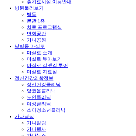
숲치료시설 이용안내
병원둘러보기
병동
본관 1층
치료 프로그램실
면회공간
가나공원
낮병동 마실로
마실로 소개
마실로 톺아보기
마실로 갈맷길 투어
마실로 자료실
정신건강의학정보
정신건강클리닉
알코올클리닉
노인클리닉
여성클리닉
소아청소년클리닉
가나광장
가나알림
가나행사
가나뉴스