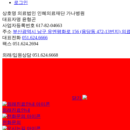
로그인
상호명
의료법인 인혜의료재단 가나병원
대표자명
윤형곤
사업자등록번호
617-82-04663
주소
부산광역시 남구 유엔평화로 156 (용당동 472-13번지)
대표전화
051.624.6666
팩스
051.624.2694
외래/입원상담
051.624.6668
2병동
051.624.2366
3병동
051.624.2336
5병동
051.624.2337
6병동
051.624.2367
7병동
051.624.0566
ⓒ의료법인인혜의료재단 가나병원 2025 all right reserved.
닫기
외래진료안내
전화문의