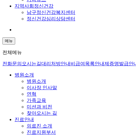
지역사회정신건강
남구정신건강복지센터
정신건강심리상담센터
메뉴
전체메뉴
전화문의
오시는길
대리처방안내
비급여목록안내
제증명발급안
병원소개
병원소개
이사장 인사말
연혁
가족교육
미션과 비전
찾아오시는 길
진료안내
의료진 소개
진료지원부서