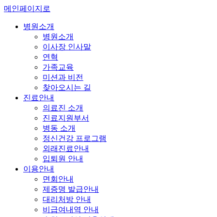
메인페이지로
병원소개
병원소개
이사장 인사말
연혁
가족교육
미션과 비전
찾아오시는 길
진료안내
의료진 소개
진료지원부서
병동 소개
정신건강 프로그램
외래진료안내
입퇴원 안내
이용안내
면회안내
제증명 발급안내
대리처방 안내
비급여내역 안내