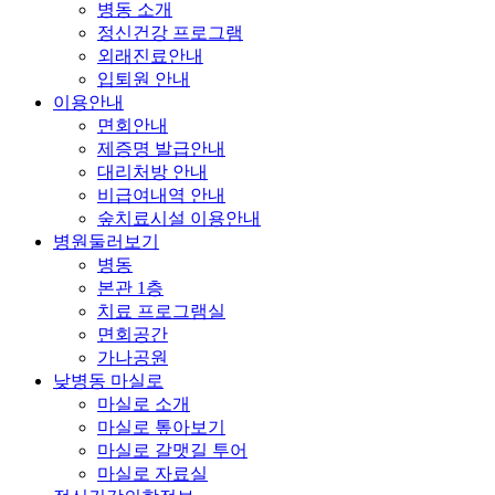
병동 소개
정신건강 프로그램
외래진료안내
입퇴원 안내
이용안내
면회안내
제증명 발급안내
대리처방 안내
비급여내역 안내
숲치료시설 이용안내
병원둘러보기
병동
본관 1층
치료 프로그램실
면회공간
가나공원
낮병동 마실로
마실로 소개
마실로 톺아보기
마실로 갈맷길 투어
마실로 자료실