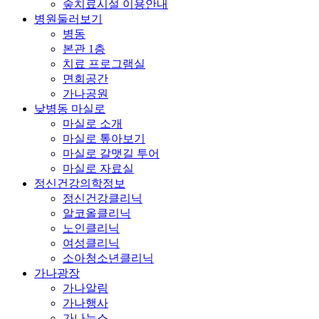
숲치료시설 이용안내
병원둘러보기
병동
본관 1층
치료 프로그램실
면회공간
가나공원
낮병동 마실로
마실로 소개
마실로 톺아보기
마실로 갈맷길 투어
마실로 자료실
정신건강의학정보
정신건강클리닉
알코올클리닉
노인클리닉
여성클리닉
소아청소년클리닉
가나광장
가나알림
가나행사
가나뉴스